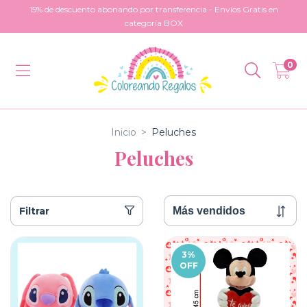
15% de descuento abonando por transferencia - Envíos Gratis en
categoría BOX
0
Inicio
>
Peluches
Peluches
Filtrar
3
%
OFF